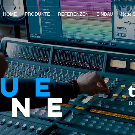
HOME
PRODUKTE
REFERENZEN
EINBAU
Neue S
LUE
INE
Bl