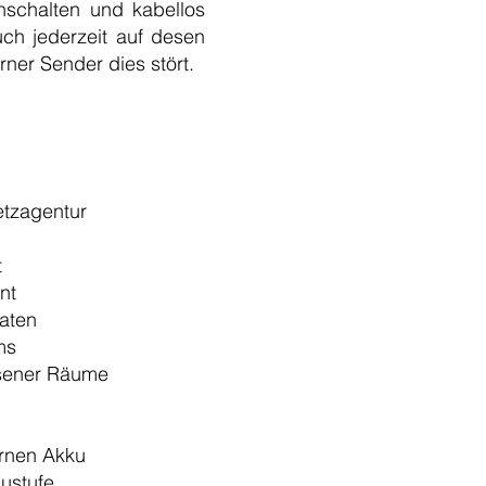
inschalten und kabellos
ch jederzeit auf desen
rner Sender dies stört.
etzagentur
t
nt
Daten
ms
ssener Räume
ernen Akku
austufe