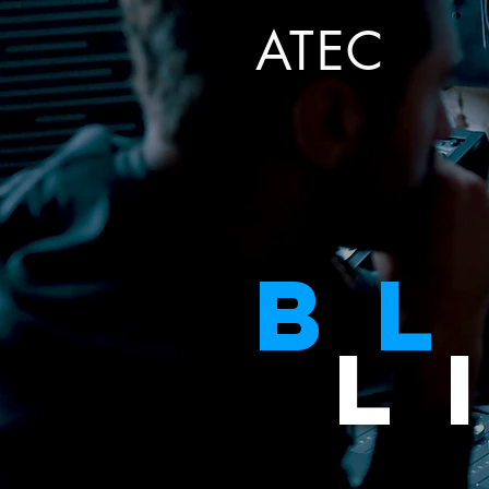
ATEC
B
L