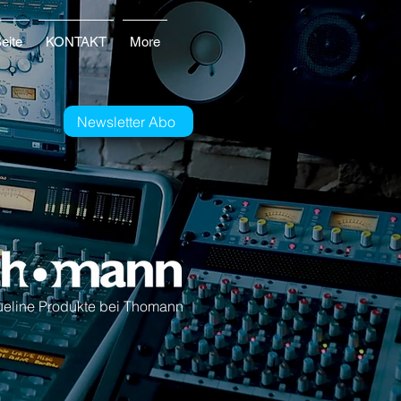
eite
KONTAKT
More
Newsletter Abo
ueline Produkte bei Thomann