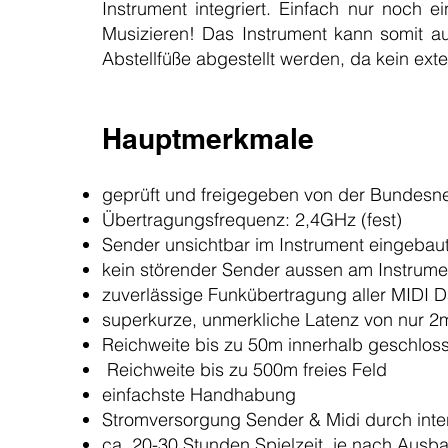
Instrument integriert. Einfach nur noch e
Musizieren! Das Instrument kann somit au
Abstellfüße abgestellt werden, da kein exte
Hauptmerkmale
geprüft und freigegeben von der Bundesn
Übertragungsfrequenz: 2,4GHz (fest)
Sender unsichtbar im Instrument eingebau
kein störender Sender aussen am Instrume
zuverlässige Funkübertragung aller MIDI 
superkurze, unmerkliche Latenz von nur 2
Reichweite bis zu 50m innerhalb geschlo
Reichweite bis zu 500m freies Feld
einfachste Handhabung
Stromversorgung Sender & Midi durch int
ca. 20-30 Stunden Spielzeit, je nach Ausb