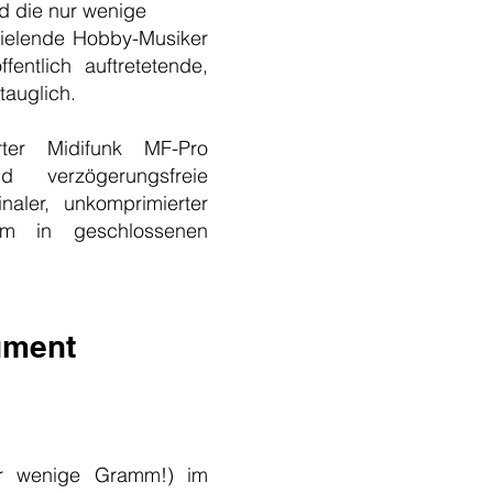
d die nur wenige
pielende Hobby-Musiker
entlich auftretetende,
tauglich.
ter Midifunk MF-Pro
d verzögerungsfreie
aler, unkomprimierter
0m in geschlossenen
ument
ur wenige Gramm!) im