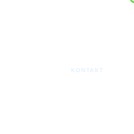
KONTAKT
E-Mail:
info@akkordeontechn
zum
KONTAKTFORMULAR
Telefon: +49 (0) 7959 - 92 69 5