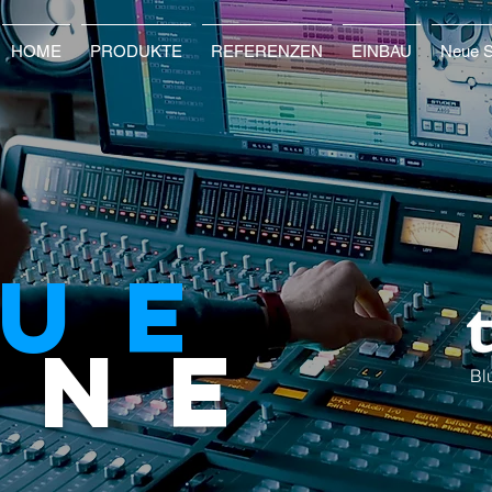
HOME
PRODUKTE
REFERENZEN
EINBAU
Neue S
LUE
INE
Bl