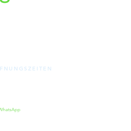
FNUNGSZEITEN
ir kein Ladengeschäft in dem
e führen, vereinbaren Sie
e einen Termin mit uns.
eiben Sie uns am Besten
WhatsApp
oder E-Mail.