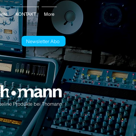
eite
KONTAKT
More
Newsletter Abo
ueline Produkte bei Thomann