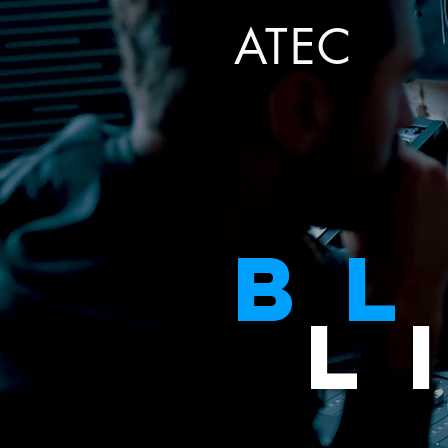
ATEC
B
L