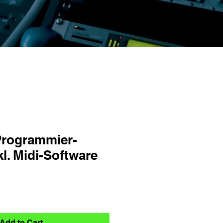
Programmier-
l. Midi-Software
Add to Cart