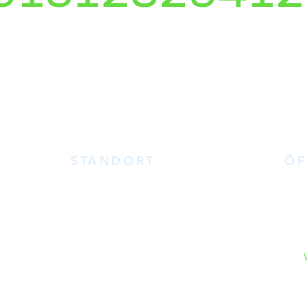
STANDORT
ÖF
Da w
ATEC
ik.de
Sinn
Kastanienweg 8
bitt
74586 Frankenhardt
Schr
28
per