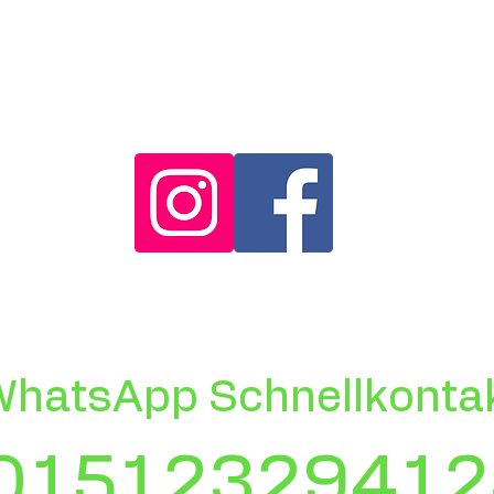
hatsApp Schnellkontak
01512329412