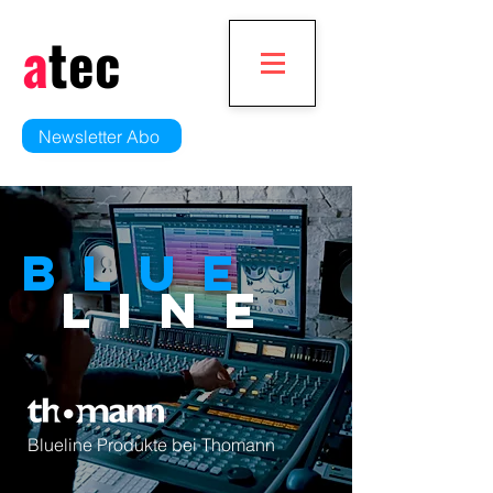
a
tec
Newsletter Abo
BLUE
LINE
Blueline Produkte bei Thomann