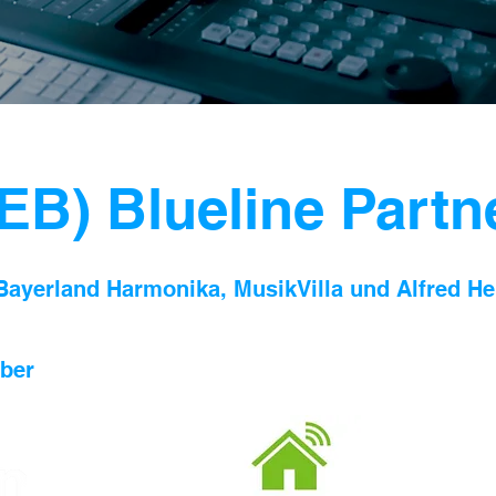
B) Blueline Partn
yerland Harmonika, MusikVilla und Alfred Her
ber