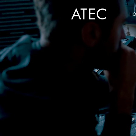
ATEC
H
B
L