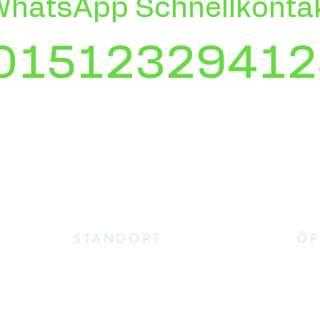
hatsApp Schnellkontak
01512329412
STANDORT
ÖF
Da w
ATEC
ik.de
Sinn
Kastanienweg 8
bitt