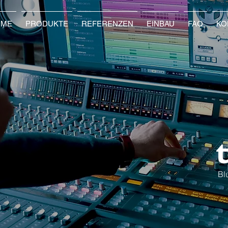
OME
PRODUKTE
REFERENZEN
EINBAU
FAQ
KO
LUE
INE
Bl