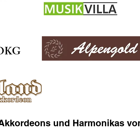
mann
 OKG
 Akkordeons und Harmonikas vo