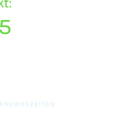
t:
5
FNUNGSZEITEN
ir kein Ladengeschäft in dem
e führen, vereinbaren Sie
e einen Termin mit uns.