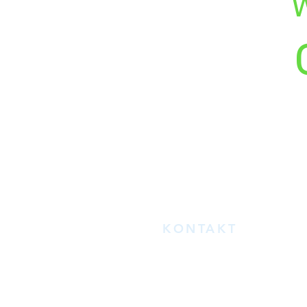
W
KONTAKT
E-Mail:
info@akkordeontechn
zum
KONTAKTFORMULAR